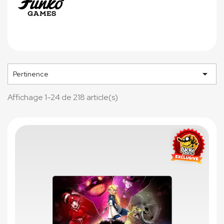

Pertinence
Affichage 1-24 de 218 article(s)
favorite_border