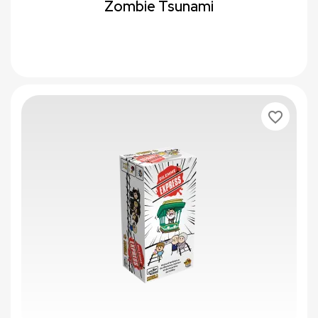
Zombie Tsunami
favorite_border