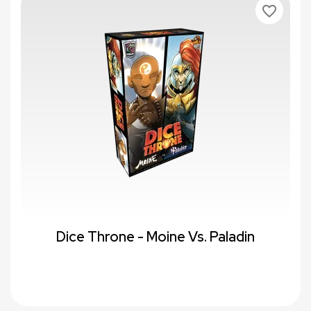
favorite_border
Dice Throne - Moine Vs. Paladin