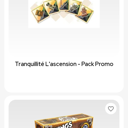
Tranquillité L'ascension - Pack Promo
favorite_border