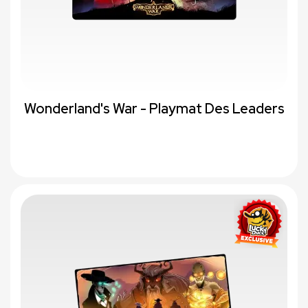
Wonderland's War - Playmat Des Leaders
favorite_border