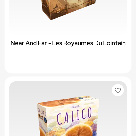
Near And Far - Les Royaumes Du Lointain
favorite_border