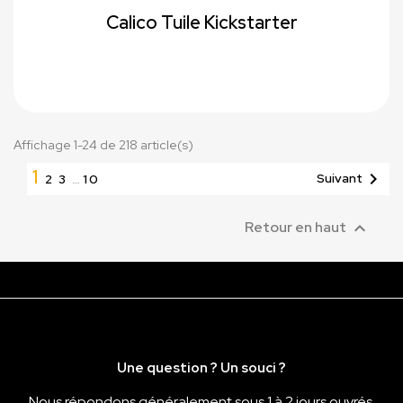
Calico Tuile Kickstarter
Affichage 1-24 de 218 article(s)
1

Suivant
2
3
…
10

Retour en haut
Une question ? Un souci ?
Nous répondons généralement sous 1 à 2 jours ouvrés.