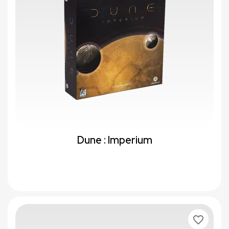
Dune : Imperium
favorite_border