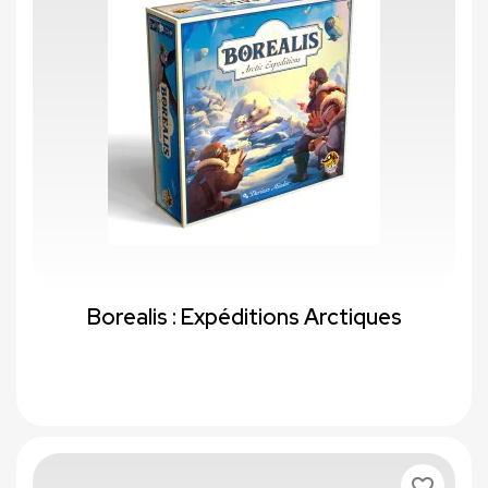
Borealis : Expéditions Arctiques
favorite_border