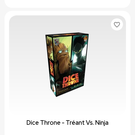
favorite_border
Dice Throne - Tréant Vs. Ninja