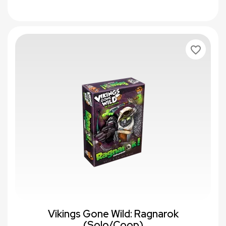
favorite_border
Vikings Gone Wild: Ragnarok
(Solo/Coop)