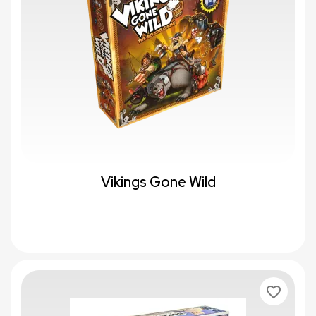
Vikings Gone Wild
favorite_border