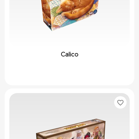
Calico
favorite_border