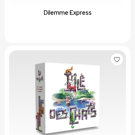
Dilemme Express
favorite_border