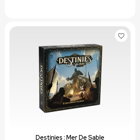
favorite_border
Destinies : Mer De Sable