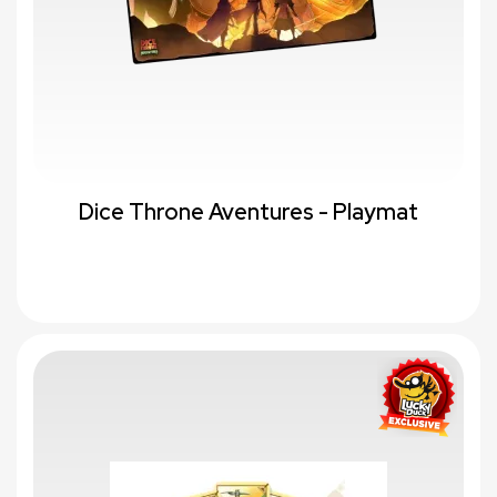
Dice Throne Aventures - Playmat
favorite_border