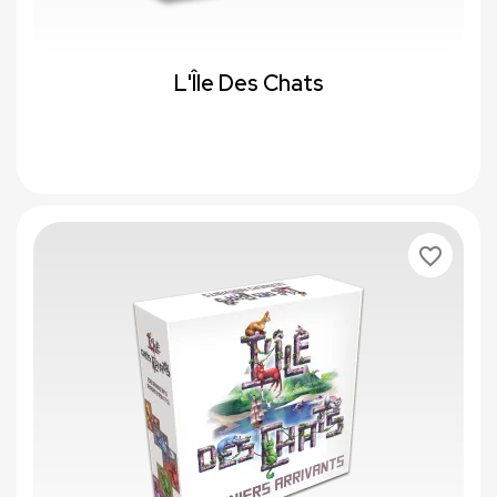
L'Île Des Chats
favorite_border