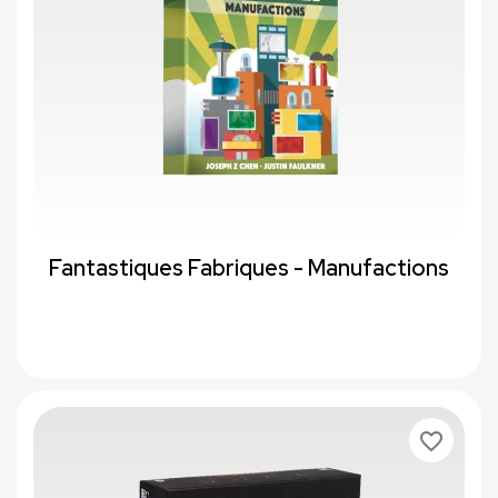
Fantastiques Fabriques - Manufactions
favorite_border