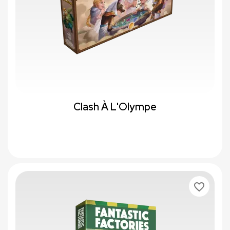
Clash À L'Olympe
favorite_border