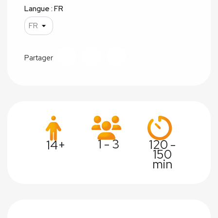
Langue : FR
Partager
1 - 3
120 -
14+
150
min