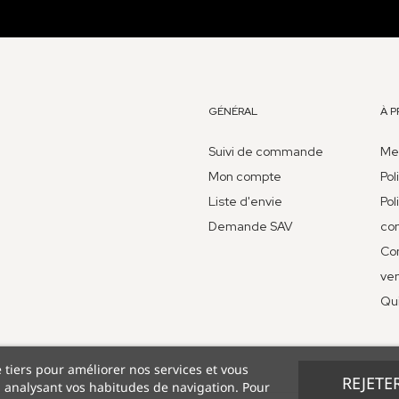
GÉNÉRAL
À 
Suivi de commande
Men
Mon compte
Pol
Liste d'envie
Pol
Demande SAV
con
Con
ve
Qu
e tiers pour améliorer nos services et vous
REJETE
n analysant vos habitudes de navigation. Pour