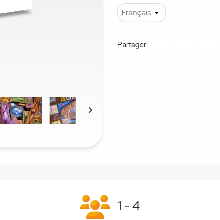
Partager

1 - 4