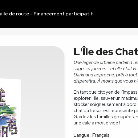
ille de route - Financement participatif
L'Île des Cha
Une légende urbaine parlait d’une
sages et joueurs… et elle était v
Darkhand approche, prêt à tout d
disparaîtra. À moins que vous n'a
En tant que citoyen de l’Impasse
explorer l’île, sauver un maxim
stocker soigneusement à bord d
chat ou trésor est représenté pa
Gardez les familles groupées, s
une cale à moitié vide !
Langue : Français