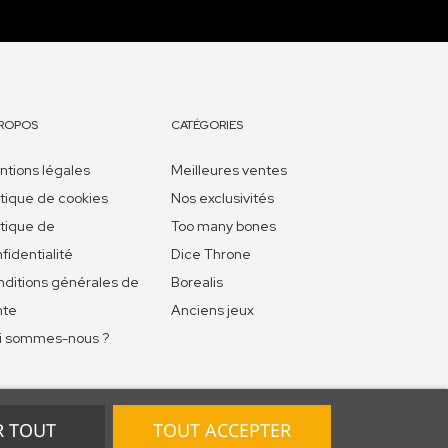
PROPOS
CATÉGORIES
tions légales
Meilleures ventes
itique de cookies
Nos exclusivités
itique de
Too many bones
fidentialité
Dice Throne
ditions générales de
Borealis
nte
Anciens jeux
i sommes-nous ?
R TOUT
TOUT ACCEPTER