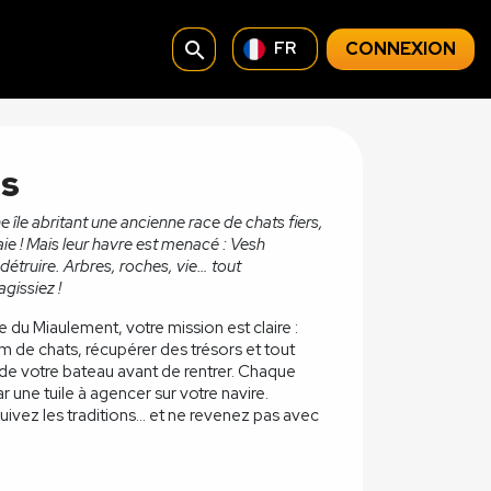
search
CONNEXION
FR
ts
 île abritant une ancienne race de chats fiers,
raie ! Mais leur havre est menacé : Vesh
étruire. Arbres, roches, vie… tout
gissiez !
 du Miaulement, votre mission est claire :
um de chats, récupérer des trésors et tout
e votre bateau avant de rentrer. Chaque
r une tuile à agencer sur votre navire.
uivez les traditions… et ne revenez pas avec