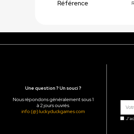
Référence
Une question ? Un souci ?
Nous répondons généralement sous 1
à 2 jours ouvrés.
info (@) luckyduckgames.com
J’a