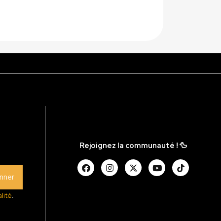
Rejoignez la communauté ! 🦆
nner
lité
.