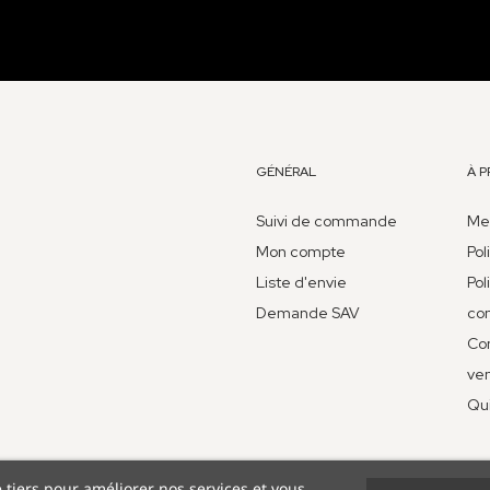
GÉNÉRAL
À 
Suivi de commande
Men
Mon compte
Pol
Liste d'envie
Pol
Demande SAV
con
Con
ve
Qu
e tiers pour améliorer nos services et vous