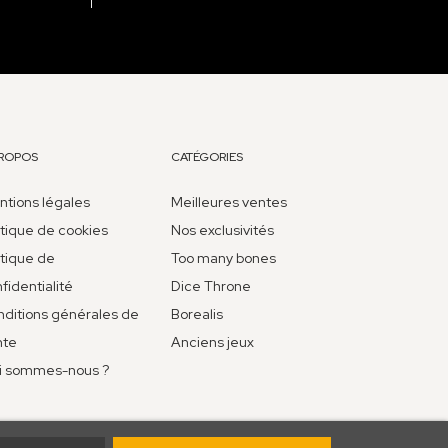
PROPOS
CATÉGORIES
tions légales
Meilleures ventes
itique de cookies
Nos exclusivités
itique de
Too many bones
fidentialité
Dice Throne
ditions générales de
Borealis
nte
Anciens jeux
i sommes-nous ?