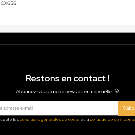
ROX656
Restons en contact !
Abonnez-vous à notre newsletter mensuelle ! 💛
S’abo
ccepte les
conditions générales de vente
et la
politique de confidentia