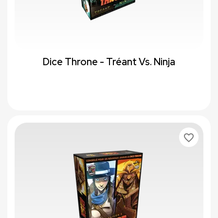
Dice Throne - Tréant Vs. Ninja
favorite_border