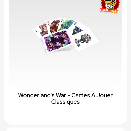
favorite_border
Wonderland's War - Cartes À Jouer
Classiques