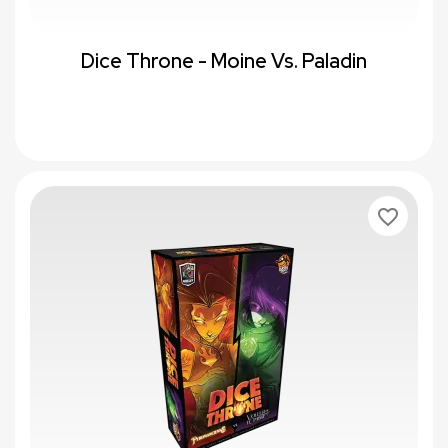
Dice Throne - Moine Vs. Paladin
favorite_border