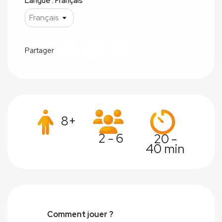
Langue : Français
Partager
8+
2 - 6
20 -
40 min
Comment jouer ?