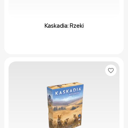
Kaskadia: Rzeki
favorite_border