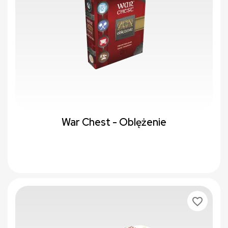
War Chest - Oblężenie
favorite_border