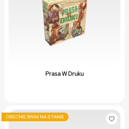
Prasa W Druku
OBECNIE BRAK NA STANIE
favorite_border