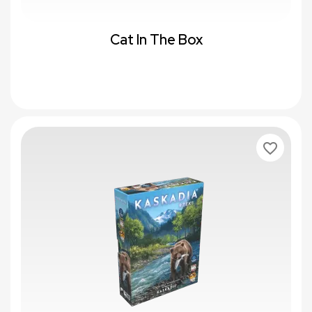
Cat In The Box
favorite_border