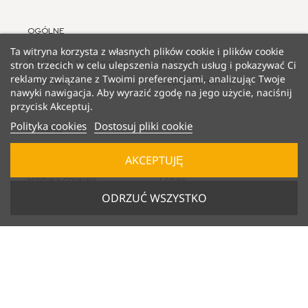
OGÓLNE
Ta witryna korzysta z własnych plików cookie i plików cookie
Śledzenie zamówienia
Wishlista
stron trzecich w celu ulepszenia naszych usług i pokazywać Ci
reklamy związane z Twoimi preferencjami, analizując Twoje
Moje konto
Części zamienne
nawyki nawigacja. Aby wyrazić zgodę na jego użycie, naciśnij
przycisk Akceptuj.
Polityka cookies
Dostosuj pliki cookie
O FIRMIE
AKCEPTUJĘ
Informacja prawna
Regulamin
Polityka cookies
O nas
ODRZUĆ WSZYSTKO
Polityka prywatności
KATEGORIE
Bestsellery
Plany wydawnicze
Tylko u nas
Archiwum