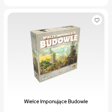
favorite_border
Wielce Imponujące Budowle