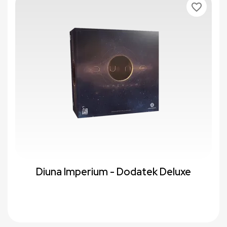
favorite_border
Diuna Imperium - Dodatek Deluxe