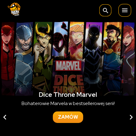

search
Dice Throne Marvel
Bohaterowie Marvela w bestsellerowej serii!


ZAMÓW