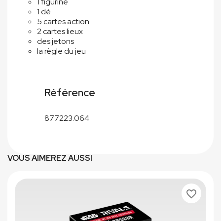
1 figurine
1 dé
5 cartes action
2 cartes lieux
des jetons
la règle du jeu
Référence
877223.064
VOUS AIMEREZ AUSSI
favorite_border