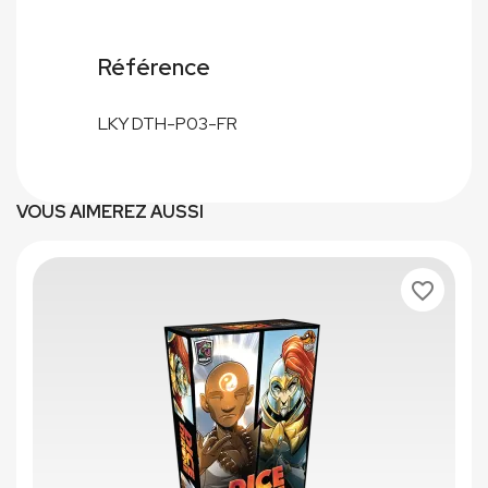
Référence
LKY DTH-P03-FR
VOUS AIMEREZ AUSSI
favorite_border