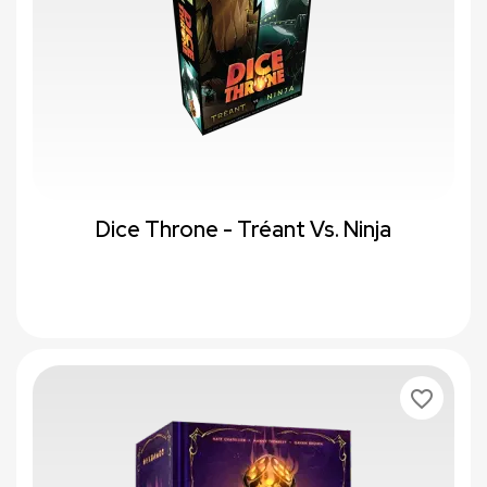
Dice Throne - Tréant Vs. Ninja
favorite_border