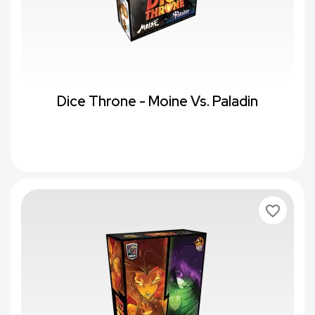
Dice Throne - Moine Vs. Paladin
favorite_border