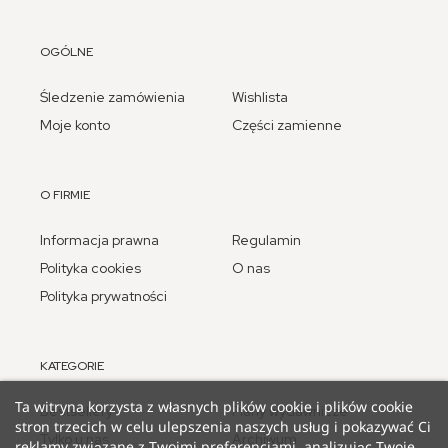
OGÓLNE
Śledzenie zamówienia
Wishlista
Moje konto
Części zamienne
O FIRMIE
Informacja prawna
Regulamin
Polityka cookies
O nas
Polityka prywatności
KATEGORIE
Ta witryna korzysta z własnych plików cookie i plików cookie
Bestsellery
Plany wydawnicze
stron trzecich w celu ulepszenia naszych usług i pokazywać Ci
Tylko u nas
Archiwum
reklamy związane z Twoimi preferencjami, analizując Twoje