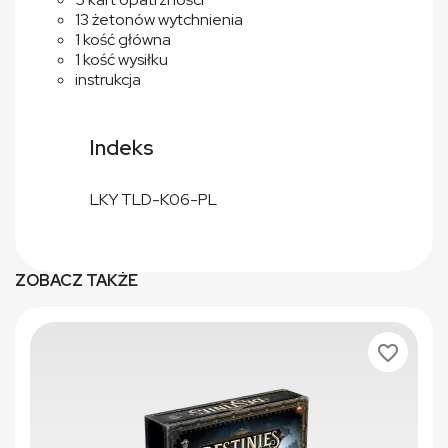
13 żetonów wytchnienia
1 kość główna
1 kość wysiłku
instrukcja
Indeks
LKY TLD-K06-PL
ZOBACZ TAKŻE
favorite_border