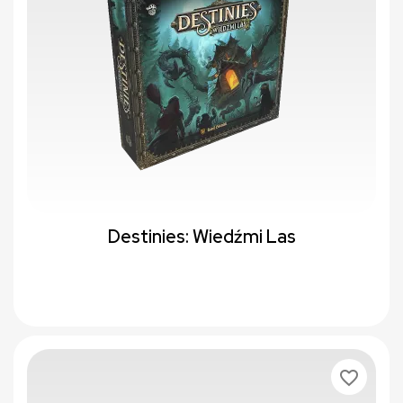
Destinies: Wiedźmi Las
favorite_border