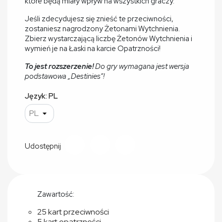
które będą miały wpływ na wszystkich graczy.
Jeśli zdecydujesz się znieść te przeciwności,
zostaniesz nagrodzony Żetonami Wytchnienia.
Zbierz wystarczającą liczbę Żetonów Wytchnienia i
wymień je na Łaski na karcie Opatrzności!
To jest rozszerzenie!
Do gry wymagana jest wersja
podstawowa „Destinies”!
Język: PL
Udostępnij
Zawartość:
25 kart przeciwności
5 kart opatrzności