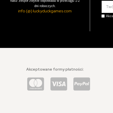
Nasz zespół zwykle odpowiada w przeciągu 1-2
dni roboczych.
info (@) luckyduckgames.com
Akce
Akceptowane formy płatności: