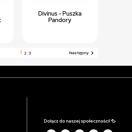
Divinus - Puszka
t
Pandory
1

Następny
2
3
Dołącz do naszej społeczności! 🦆