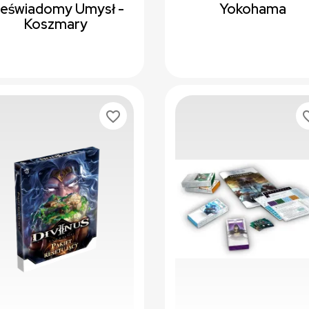
ieświadomy Umysł -
Yokohama
Koszmary
favorite_border
favori