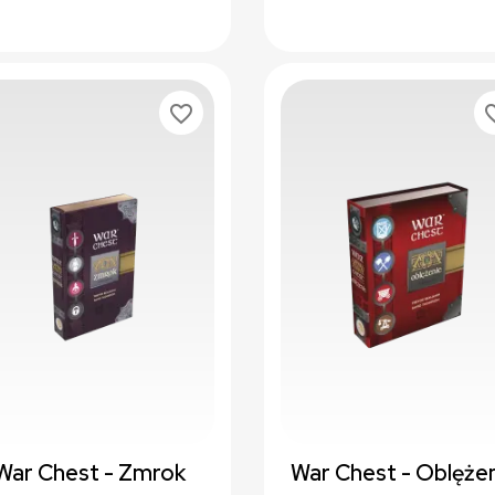
favorite_border
favori
War Chest - Zmrok
War Chest - Oblęże