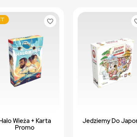
ET
favorite_border
favori
Halo Wieża + Karta
Jedziemy Do Japon
Promo