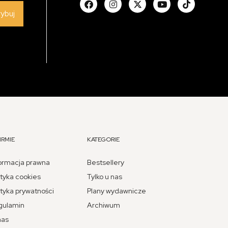
rybuj
IRMIE
KATEGORIE
ormacja prawna
Bestsellery
ityka cookies
Tylko u nas
ityka prywatności
Plany wydawnicze
gulamin
Archiwum
nas