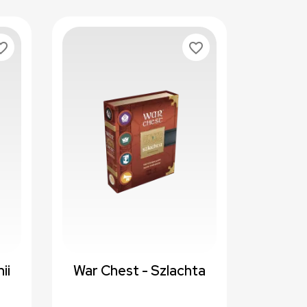
te_border
favorite_border
ii
War Chest - Szlachta