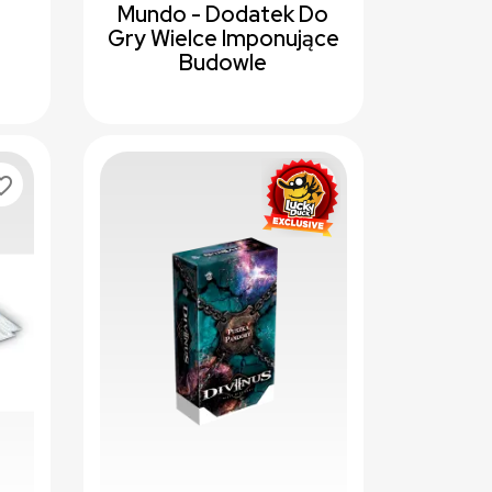
Mundo - Dodatek Do
Gry Wielce Imponujące
Budowle
te_border
favorite_border