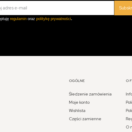
Subsk
ptuję
regulamin
oraz
politykę prywatności
.
OGÓLNE
O F
Śledzenie zamówienia
Inf
Moje konto
Pol
Wishlista
Pol
Części zamienne
Re
O 