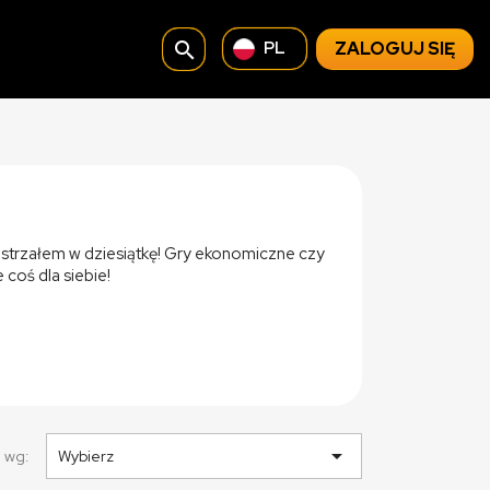
search
ZALOGUJ SIĘ
PL
strzałem w dziesiątkę! Gry ekonomiczne czy
coś dla siebie!

j wg:
Wybierz