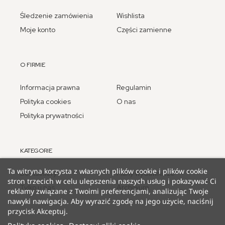
Śledzenie zamówienia
Wishlista
Moje konto
Części zamienne
O FIRMIE
Informacja prawna
Regulamin
Polityka cookies
O nas
Polityka prywatności
KATEGORIE
Ta witryna korzysta z własnych plików cookie i plików cookie
Bestsellery
Plany wydawnicze
stron trzecich w celu ulepszenia naszych usług i pokazywać Ci
Tylko u nas
Archiwum
reklamy związane z Twoimi preferencjami, analizując Twoje
nawyki nawigacja. Aby wyrazić zgodę na jego użycie, naciśnij
przycisk Akceptuj.