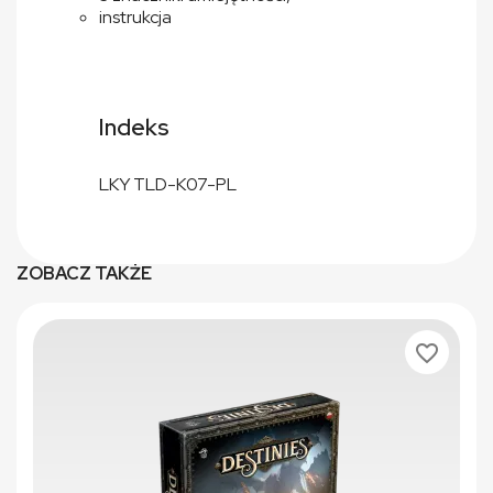
instrukcja
Indeks
LKY TLD-K07-PL
ZOBACZ TAKŻE
favorite_border