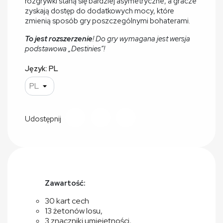
rozgrywki staną się bardziej asymetryczne, a gracze
zyskają dostęp do dodatkowych mocy, które
zmienią sposób gry poszczególnymi bohaterami.
To jest rozszerzenie
! Do gry wymagana jest wersja
podstawowa „Destinies”!
Język: PL
Udostępnij
Zawartość:
30 kart cech
13 żetonów losu,
3 znaczniki umiejętności,