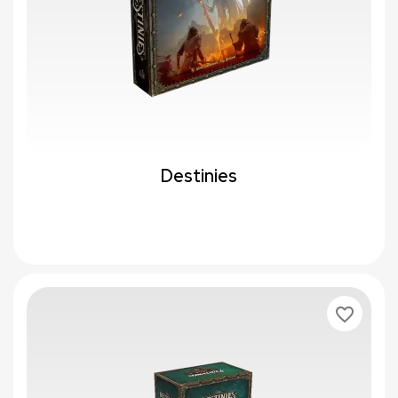
Destinies
favorite_border