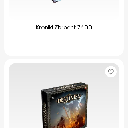
Kroniki Zbrodni: 2400
favorite_border