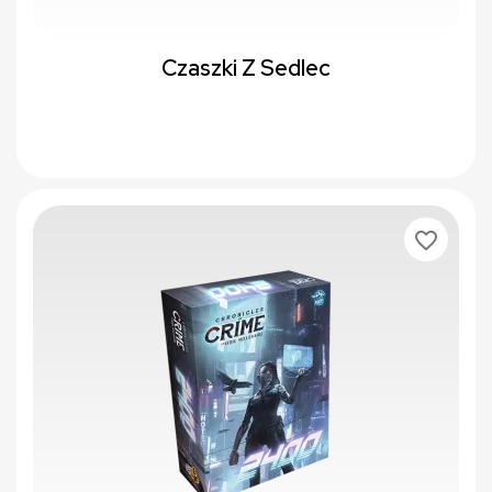
Czaszki Z Sedlec
favorite_border