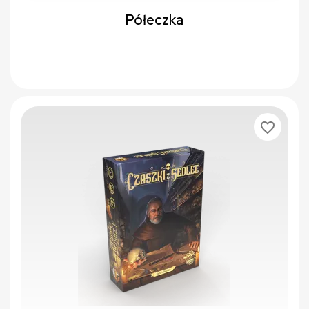
Półeczka
favorite_border