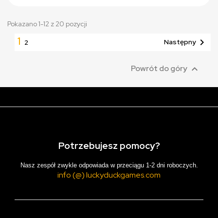
Pokazano 1-12 z 20 pozycji
1

Następny
2

Powrót do góry
Potrzebujesz pomocy?
Nasz zespół zwykle odpowiada w przeciągu 1-2 dni roboczych.
info (@) luckyduckgames.com