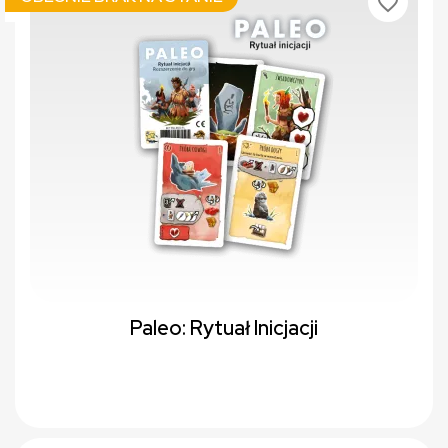
favorite_border
Paleo: Rytuał Inicjacji