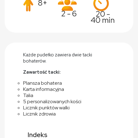
8+
2 - 6
20 -
40 min
Każde pudełko zawiera dwie tacki
bohaterów.
Zawartość tacki:
Plansza bohatera
Karta informacyjna
Talia
5 personalizowanych kości
Licznik punktów walki
Licznik zdrowia
Indeks