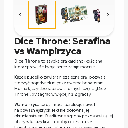


Dice Throne: Serafina
vs Wampirzyca
Dice Throne
to szybka gra karciano-kościana,
która sprawi, że twoje serce zabije mocniej.
Każde pudełko zawiera niezależną grę i pozwala
stoczyć pojedynek między dwoma bohaterami.
Można łączyć bohaterów z różnych części „Dice
Throne”, by zagrać w więcej niż 2 graczy.
Wampirzyca
swoją mocą paraliżuje nawet
najodważniejszych. Nikt nie dorówna jej
okrucieństwem. Bezlitosne szpony pozostawiają jej
ofiary w kałuży krwi, a próby opierania się
hipnotyzującemu spojrzeniu kończą się śmiercią