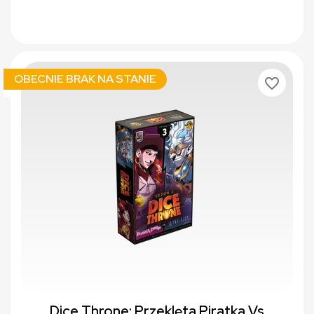
OBECNIE BRAK NA STANIE
favorite_border
Dice Throne: Przeklęta Piratka Vs