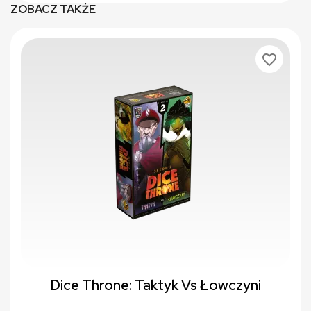
ZOBACZ TAKŻE
favorite_border
Dice Throne: Taktyk Vs Łowczyni