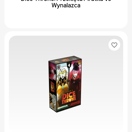
Wynalazca
favorite_border