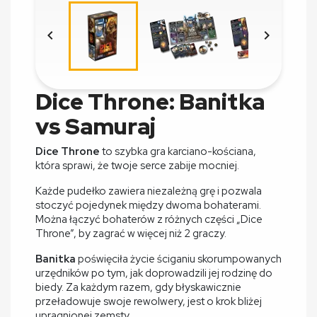


Dice Throne: Banitka
vs Samuraj
Dice Throne
to szybka gra karciano-kościana,
która sprawi, że twoje serce zabije mocniej.
Każde pudełko zawiera niezależną grę i pozwala
stoczyć pojedynek między dwoma bohaterami.
Można łączyć bohaterów z różnych części „Dice
Throne”, by zagrać w więcej niż 2 graczy.
Banitka
poświęciła życie ściganiu skorumpowanych
urzędników po tym, jak doprowadzili jej rodzinę do
biedy. Za każdym razem, gdy błyskawicznie
przeładowuje swoje rewolwery, jest o krok bliżej
upragnionej zemsty.