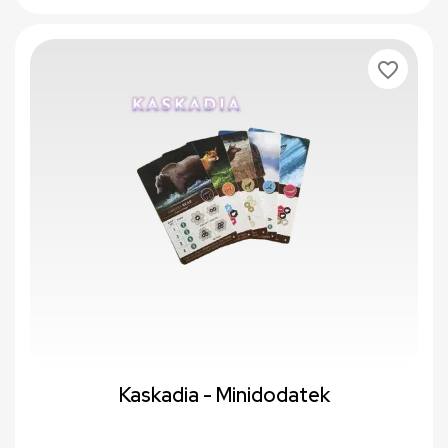
favorite_border
Kaskadia - Minidodatek