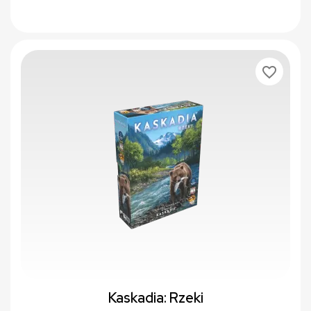
favorite_border
Kaskadia: Rzeki