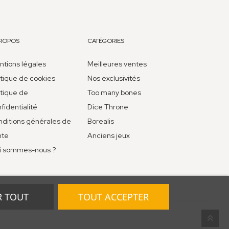
PROPOS
CATÉGORIES
tions légales
Meilleures ventes
itique de cookies
Nos exclusivités
itique de
Too many bones
fidentialité
Dice Throne
ditions générales de
Borealis
nte
Anciens jeux
i sommes-nous ?
R TOUT
TOUT ACCEPTER