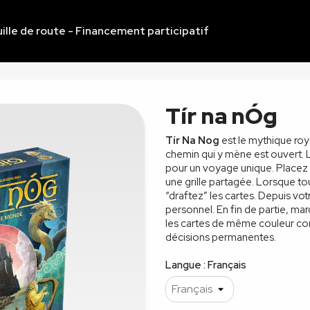
ille de route - Financement participatif
Tír na nÓg
Tír Na Nog
est le mythique roy
chemin qui y mène est ouvert. L
pour un voyage unique. Placez v
une grille partagée. Lorsque tou
“draftez” les cartes. Depuis vot
personnel. En fin de partie, ma
les cartes de même couleur conn
décisions permanentes.
Langue : Français