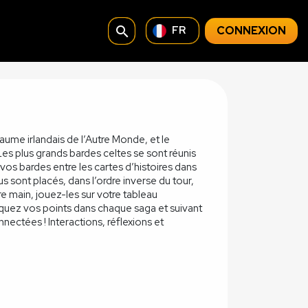
search
CONNEXION
FR
aume irlandais de l’Autre Monde, et le
es plus grands bardes celtes se sont réunis
os bardes entre les cartes d’histoires dans
s sont placés, dans l’ordre inverse du tour,
re main, jouez-les sur votre tableau
rquez vos points dans chaque saga et suivant
ectées ! Interactions, réflexions et