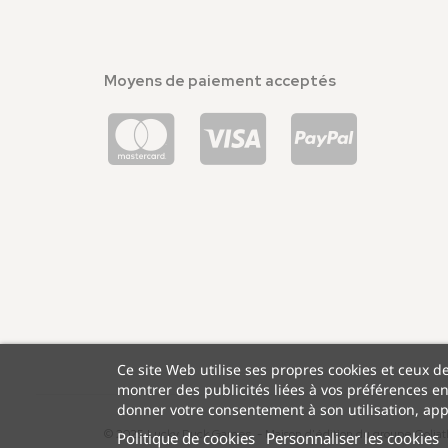
Moyens de paiement acceptés
Ce site Web utilise ses propres cookies et ceux d
montrer des publicités liées à vos préférences e
donner votre consentement à son utilisation, app
© 2025 Lucky Duck Games - Maison d'édition du groupe Goliat
Politique de cookies
Personnaliser les cookies