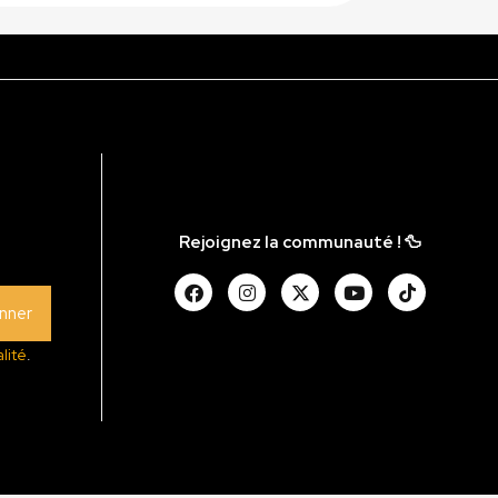
Rejoignez la communauté ! 🦆
nner
lité
.