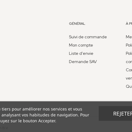
GÉNÉRAL
À 
Suivi de commande
Men
Mon compte
Pol
Liste d'envie
Pol
Demande SAV
con
Con
ve
Qu
e tiers pour améliorer nos services et vous
REJETE
n analysant vos habitudes de navigation. Pour
uyez sur le bouton Accepter.
h B.V.