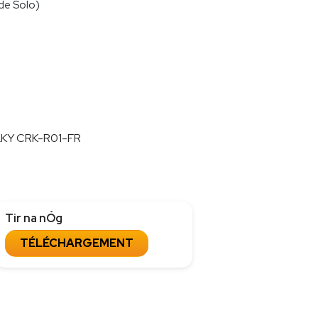
ode Solo)
LKY CRK-R01-FR
Tir na nÓg
TÉLÉCHARGEMENT