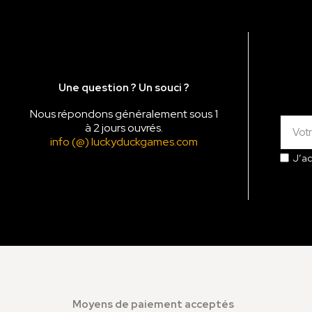
Une question ? Un souci ?
Nous répondons généralement sous 1
à 2 jours ouvrés.
info (@) luckyduckgames.com
J’a
Moyens de paiement acceptés