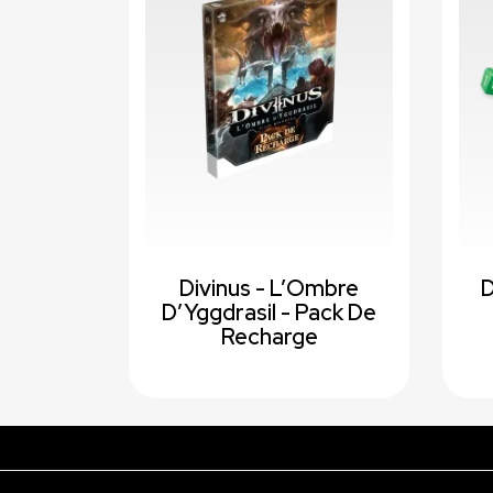
Divinus - L’Ombre
D
D’Yggdrasil - Pack De
Recharge