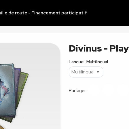
ille de route - Financement participatif
Divinus - Pla
Langue : Multilingual
Partager