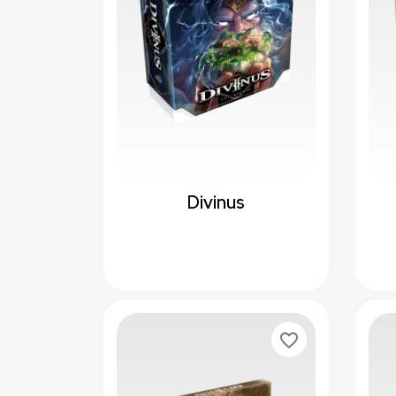
Divinus
favorite_border