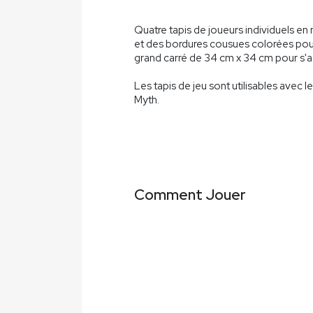
Quatre tapis de joueurs individuels en
et des bordures cousues colorées pour
grand carré de 34 cm x 34 cm pour s'a
Les tapis de jeu sont utilisables avec
Myth.
Comment Jouer