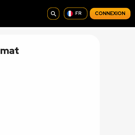
search
CONNEXION
FR
ymat