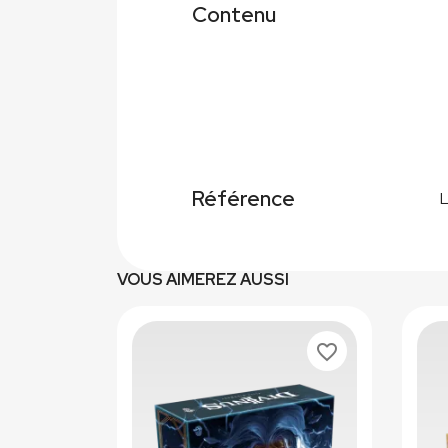
Contenu
Référence
VOUS AIMEREZ AUSSI
favorite_border