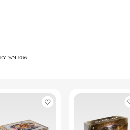
LKY DVN-K06
favorite_border
favori