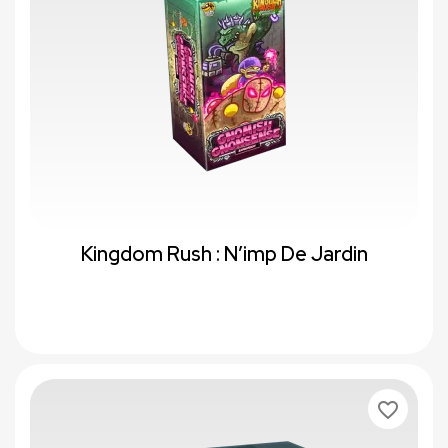
Kingdom Rush : N’imp De Jardin
favorite_border