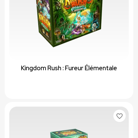
Kingdom Rush : Fureur Élémentale
favorite_border