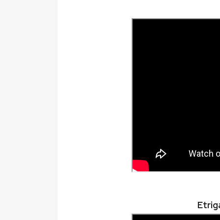
Etrig