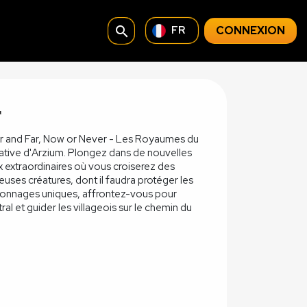
search
CONNEXION
FR
r
r and Far, Now or Never - Les Royaumes du
rrative d'Arzium. Plongez dans de nouvelles
x extraordinaires où vous croiserez des
euses créatures, dont il faudra protéger les
rsonnages uniques, affrontez-vous pour
ral et guider les villageois sur le chemin du