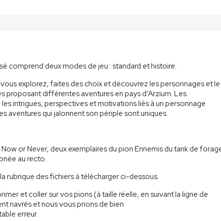
 comprend deux modes de jeu : standard et histoire.
vous explorez, faites des choix et découvrez les personnages et le
res proposant différentes aventures en pays d’Arzium. Les
les intrigues, perspectives et motivations liés à un personnage
les aventures qui jalonnent son périple sont uniques.
e Now or Never, deux exemplaires du pion Ennemis du tank de forag
ronée au recto.
la rubrique des fichiers à télécharger ci-dessous.
mer et coller sur vos pions (à taille réelle, en suivant la ligne de
 navrés et nous vous prions de bien
able erreur.