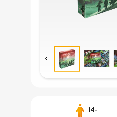

14-