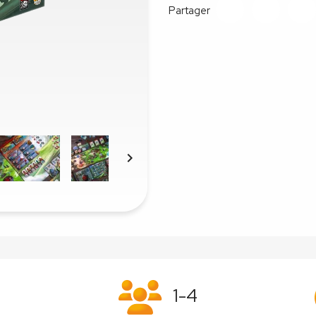
Partager

1-4