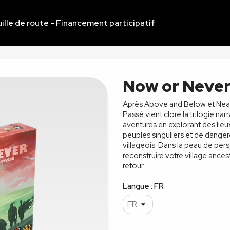
ille de route - Financement participatif
Now or Neve
Après Above and Below et Nea
Passé vient clore la trilogie na
aventures en explorant des lieu
peuples singuliers et de danger
villageois. Dans la peau de pe
reconstruire votre village ancest
retour.
Langue : FR