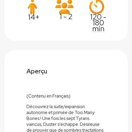
1 - 2
120 -
14+
180
min
Aperçu
(Contenu en Français)
Découvrez la suite/expansion
autonome et primée de Too Many
Bones ! Une fois les sept Tyrans
vaincus, Duster s'échappe. Désireuse
de prouver que de sombres tractations