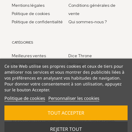
Mentions légales
Conditions générales de
Politique de cookies
vente
Politique de confidentialité
Qui sommes-nous ?
CATÉGORIES
Meilleures ventes
Dice Throne
Nos exclusivités
Borealis
Ce site Web utilise ses propres cookies et ceux de tiers pour
améliorer nos services et vous montrer des publicités liées à
Too many bones
Anciens jeux
vos préférences en analysant vos habitudes de navigation.
Pour donner votre consentement à son utilisation, appuyez
sur le bouton Accepter.
Politique de cookies
Personnaliser les cookies
TOUT ACCEPTER
© 2025 Lucky Duck Games - Maison d'édition du groupe Goliath
B.V.
REJETER TOUT