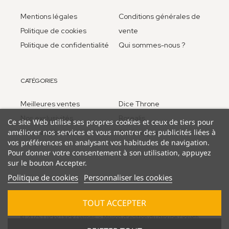
Mentions légales
Conditions générales de
Politique de cookies
vente
Politique de confidentialité
Qui sommes-nous ?
CATÉGORIES
Meilleures ventes
Dice Throne
Nos exclusivités
Borealis
Ce site Web utilise ses propres cookies et ceux de tiers pour
améliorer nos services et vous montrer des publicités liées à
Too many bones
Anciens jeux
vos préférences en analysant vos habitudes de navigation.
Pour donner votre consentement à son utilisation, appuyez
sur le bouton Accepter.
Politique de cookies
Personnaliser les cookies
TOUT ACCEPTER
© 2025 Lucky Duck Games - Maison d'édition du groupe Goliath
B.V.