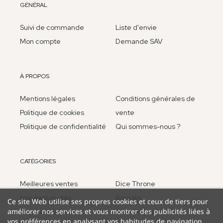
GÉNÉRAL
Suivi de commande
Liste d'envie
Mon compte
Demande SAV
À PROPOS
Mentions légales
Conditions générales de
Politique de cookies
vente
Politique de confidentialité
Qui sommes-nous ?
CATÉGORIES
Meilleures ventes
Dice Throne
Nos exclusivités
Borealis
Ce site Web utilise ses propres cookies et ceux de tiers pour
améliorer nos services et vous montrer des publicités liées à
Too many bones
Anciens jeux
vos préférences en analysant vos habitudes de navigation.