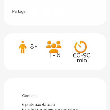
Partager
8+
1 - 6
60-90
min
Contenu :
6 plateaux Bateau
6 cartes de référence de bateau