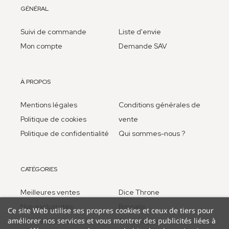
GÉNÉRAL
Suivi de commande
Liste d'envie
Mon compte
Demande SAV
À PROPOS
Mentions légales
Conditions générales de
Politique de cookies
vente
Politique de confidentialité
Qui sommes-nous ?
CATÉGORIES
Meilleures ventes
Dice Throne
Nos exclusivités
Borealis
Ce site Web utilise ses propres cookies et ceux de tiers pour
améliorer nos services et vous montrer des publicités liées à
Too many bones
Anciens jeux