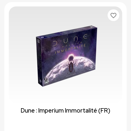
favorite_border
Dune : Imperium Immortalité (FR)