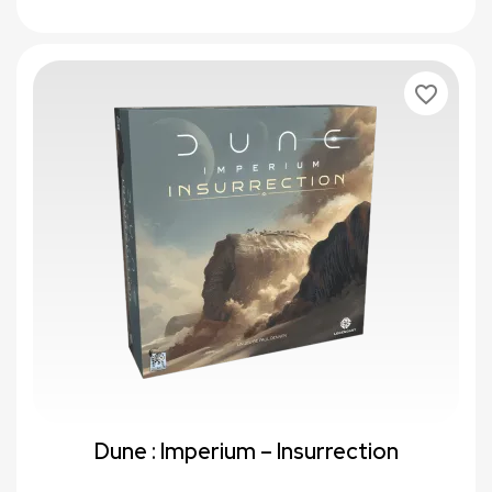
favorite_border
Dune : Imperium – Insurrection