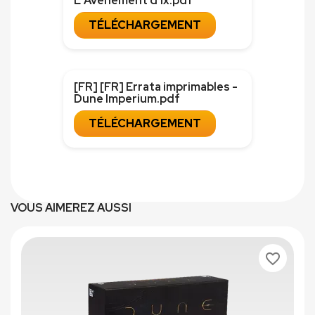
L'Avènement d'Ix.pdf
TÉLÉCHARGEMENT
[FR] [FR] Errata imprimables -
Dune Imperium.pdf
TÉLÉCHARGEMENT
VOUS AIMEREZ AUSSI
favorite_border