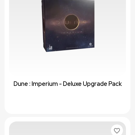
Dune : Imperium - Deluxe Upgrade Pack
favorite_border