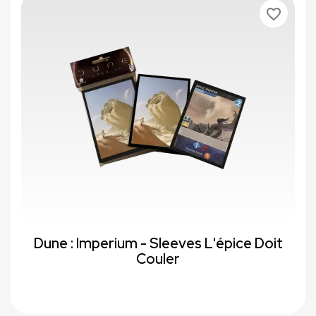
favorite_border
Dune : Imperium - Sleeves L'épice Doit
Couler