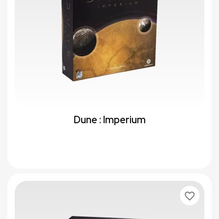
Dune : Imperium
favorite_border