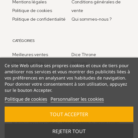
Mentions légales
Conditions générales de
Politique de cookies
vente
Politique de confidentialité
Qui sommes-nous ?
CATÉGORIES
Meilleures ventes
Dice Throne
Nos exclusivités
Borealis
Ce site Web utilise ses propres cookies et ceux de tiers pour
améliorer nos services et vous montrer des publicités liées à
Too many bones
Anciens jeux
vos préférences en analysant vos habitudes de navigation.
Pour donner votre consentement à son utilisation, appuyez
sur le bouton Accepter.
Politique de cookies
Personnaliser les cookies
TOUT ACCEPTER
© 2025 Lucky Duck Games - Maison d'édition du groupe Goliath
B.V.
REJETER TOUT