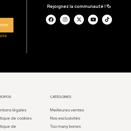
Rejoignez la communauté ! 🦆
nner
lité
.
PROPOS
CATÉGORIES
tions légales
Meilleures ventes
itique de cookies
Nos exclusivités
itique de
Too many bones