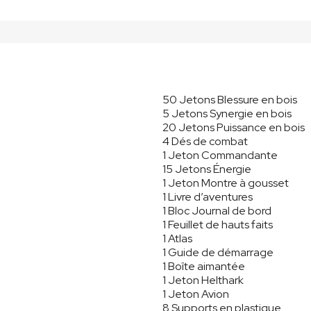
50 Jetons Blessure en bois
5 Jetons Synergie en bois
20 Jetons Puissance en bois
4 Dés de combat
1 Jeton Commandante
15 Jetons Énergie
1 Jeton Montre à gousset
1 Livre d’aventures
1 Bloc Journal de bord
1 Feuillet de hauts faits
1 Atlas
1 Guide de démarrage
1 Boîte aimantée
1 Jeton Helthark
1 Jeton Avion
8 Supports en plastique