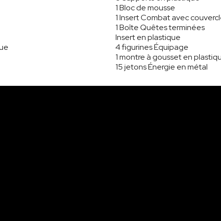
1 Bloc de mousse
1 Insert Combat avec couverc
1 Boîte Quêtes terminées
Insert en plastique
que
4 figurines Équipage
1 montre à gousset en plastiq
15 jetons Énergie en métal