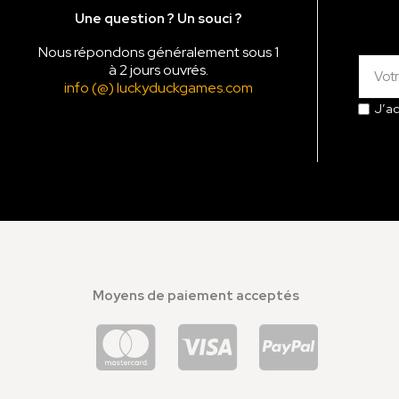
Une question ? Un souci ?
Nous répondons généralement sous 1
à 2 jours ouvrés.
info (@) luckyduckgames.com
J’a
Moyens de paiement acceptés