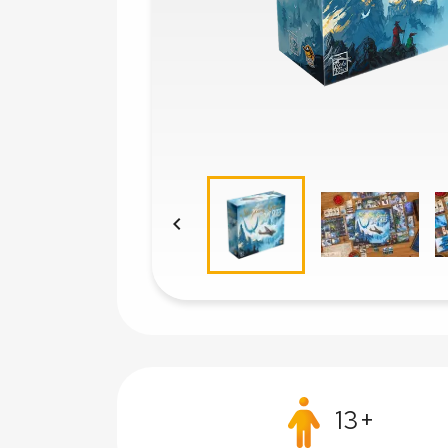

13+