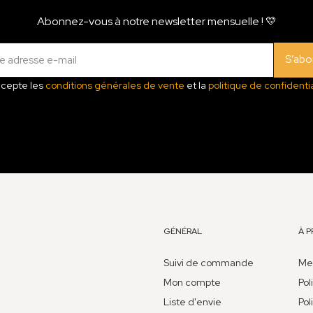
Abonnez-vous à notre newsletter mensuelle ! 💛
S’abo
ccepte les
conditions générales de vente
et la
politique de confidentia
GÉNÉRAL
À 
Suivi de commande
Men
Mon compte
Pol
Liste d'envie
Pol