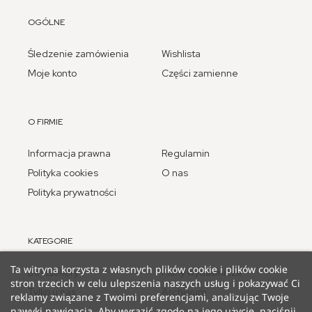
OGÓLNE
Śledzenie zamówienia
Wishlista
Moje konto
Części zamienne
O FIRMIE
Informacja prawna
Regulamin
Polityka cookies
O nas
Polityka prywatności
KATEGORIE
Ta witryna korzysta z własnych plików cookie i plików cookie
Bestsellery
Plany wydawnicze
stron trzecich w celu ulepszenia naszych usług i pokazywać Ci
Tylko u nas
Archiwum
reklamy związane z Twoimi preferencjami, analizując Twoje
nawyki nawigacja. Aby wyrazić zgodę na jego użycie, naciśnij