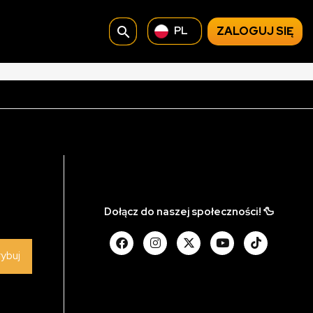
search
ZALOGUJ SIĘ
PL
Dołącz do naszej społeczności! 🦆
rybuj