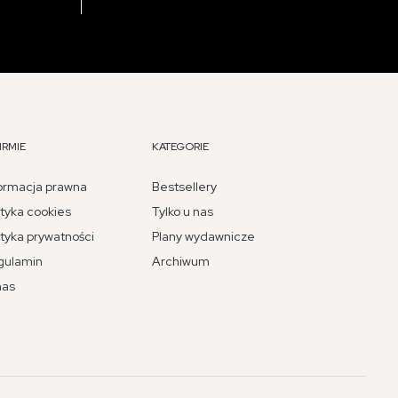
IRMIE
KATEGORIE
ormacja prawna
Bestsellery
ityka cookies
Tylko u nas
ityka prywatności
Plany wydawnicze
gulamin
Archiwum
nas