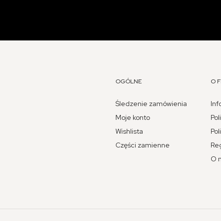
OGÓLNE
O F
Śledzenie zamówienia
Inf
Moje konto
Pol
Wishlista
Pol
Części zamienne
Re
O 