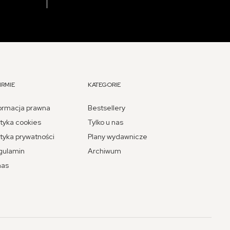
IRMIE
KATEGORIE
ormacja prawna
Bestsellery
ityka cookies
Tylko u nas
ityka prywatności
Plany wydawnicze
gulamin
Archiwum
nas