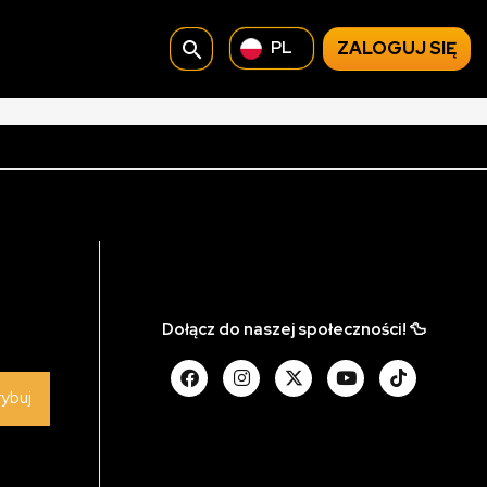
search
ZALOGUJ SIĘ
PL
Dołącz do naszej społeczności! 🦆
rybuj