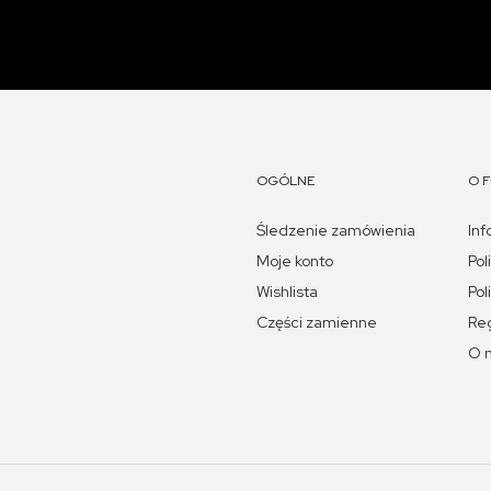
OGÓLNE
O F
Śledzenie zamówienia
Inf
Moje konto
Pol
Wishlista
Pol
Części zamienne
Re
O 