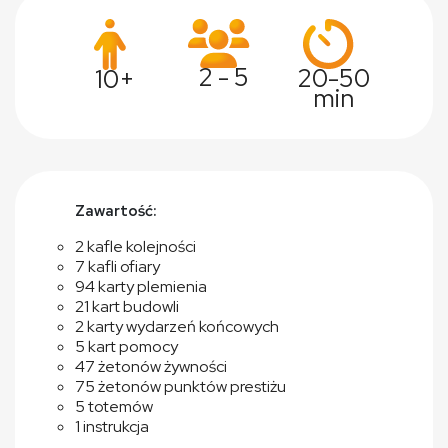
2 - 5
20-50
10+
min
Zawartość:
2 kafle kolejności
7 kafli ofiary
94 karty plemienia
21 kart budowli
2 karty wydarzeń końcowych
5 kart pomocy
47 żetonów żywności
75 żetonów punktów prestiżu
5 totemów
1 instrukcja