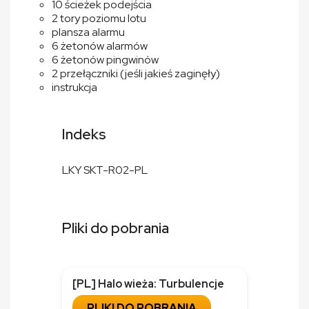
10 ścieżek podejścia
2 tory poziomu lotu
plansza alarmu
6 żetonów alarmów
6 żetonów pingwinów
2 przełączniki (jeśli jakieś zaginęły)
instrukcja
Indeks
LKY SKT-R02-PL
Pliki do pobrania
[PL] Halo wieża: Turbulencje
PLIKI DO POBRANIA