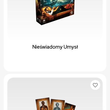
Nieświadomy Umysł
favorite_border