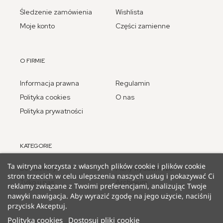
Śledzenie zamówienia
Wishlista
Moje konto
Części zamienne
O FIRMIE
Informacja prawna
Regulamin
Polityka cookies
O nas
Polityka prywatności
KATEGORIE
Ta witryna korzysta z własnych plików cookie i plików cookie
Bestsellery
Plany wydawnicze
stron trzecich w celu ulepszenia naszych usług i pokazywać Ci
Tylko u nas
Archiwum
reklamy związane z Twoimi preferencjami, analizując Twoje
nawyki nawigacja. Aby wyrazić zgodę na jego użycie, naciśnij
przycisk Akceptuj.
Polityka cookies
Dostosuj pliki cookie