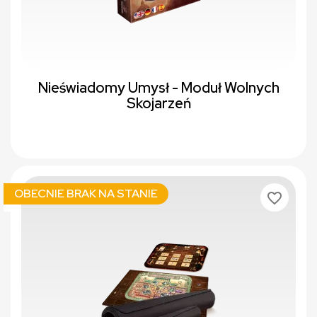
Nieświadomy Umysł - Moduł Wolnych
Skojarzeń
OBECNIE BRAK NA STANIE
favorite_border