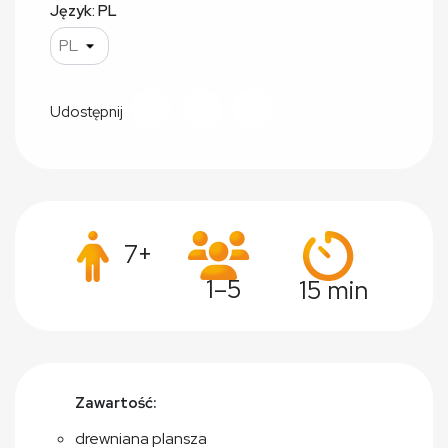
Język: PL
Udostępnij
7+
1–5
15 min
Zawartość:
drewniana plansza