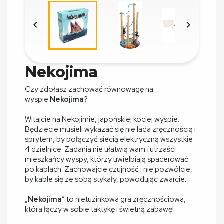


Nekojima
Czy zdołasz zachować równowagę na
wyspie
Nekojima
?
Witajcie na Nekojimie, japońskiej kociej wyspie.
Będziecie musieli wykazać się nie lada zręcznością i
sprytem, by połączyć siecią elektryczną wszystkie
4 dzielnice. Zadania nie ułatwią wam futrzaści
mieszkańcy wyspy, którzy uwielbiają spacerować
po kablach. Zachowajcie czujność i nie pozwólcie,
by kable się ze sobą stykały, powodując zwarcie.
„
Nekojima
” to nietuzinkowa gra zręcznościowa,
która łączy w sobie taktykę i świetną zabawę!