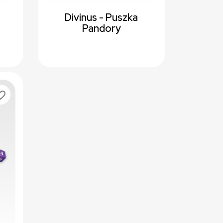
Divinus - Puszka
Pandory
te_border