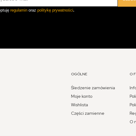
ptuję
regulamin
oraz
politykę prywatności
.
OGÓLNE
O F
Śledzenie zamówienia
Inf
Moje konto
Pol
Wishlista
Pol
Części zamienne
Re
O 