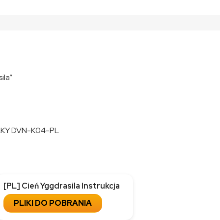
ila”
LKY DVN-K04-PL
[PL] Cień Yggdrasila Instrukcja
PLIKI DO POBRANIA