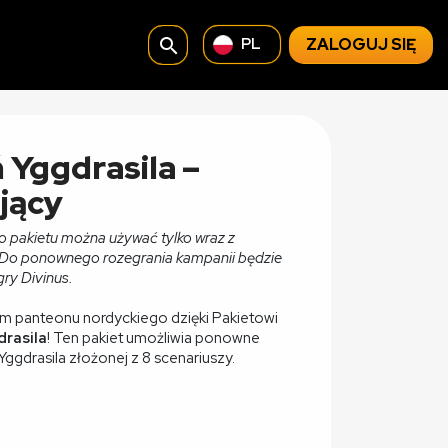
search
ZALOGUJ SIĘ
PL
ń Yggdrasila –
jący
go pakietu można używać tylko wraz z
. Do ponownego rozegrania kampanii będzie
ry Divinus.
m panteonu nordyckiego dzięki Pakietowi
drasila
! Ten pakiet umożliwia ponowne
Yggdrasila złożonej z 8 scenariuszy.