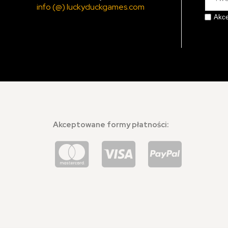
info (@) luckyduckgames.com
Akce
Akceptowane formy płatności: