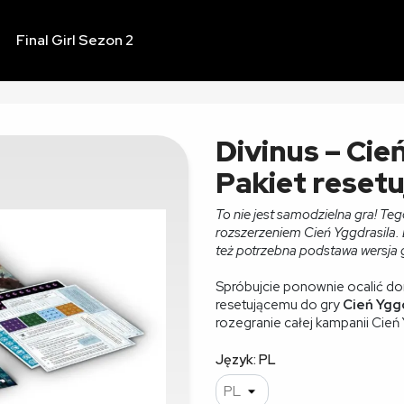
Final Girl Sezon 2
Divinus – Cie
Pakiet resetu
To nie jest samodzielna gra! Te
rozszerzeniem Cień Yggdrasila
też potrzebna podstawa wersja g
Spróbujcie ponownie ocalić do
resetującemu do gry
Cień Ygg
rozegranie całej kampanii Cień 
Język: PL