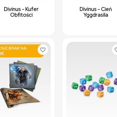
Divinus - Kufer
Divinus - Cień
Obfitości
Yggdrasila
NIE BRAK NA
favorite_border
favori
IE