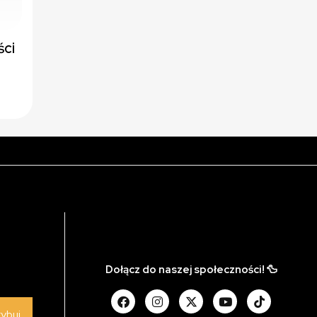
ści
Dołącz do naszej społeczności! 🦆
rybuj