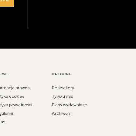
IRMIE
KATEGORIE
ormacja prawna
Bestsellery
ityka cookies
Tylko u nas
ityka prywatności
Plany wydawnicze
gulamin
Archiwum
nas