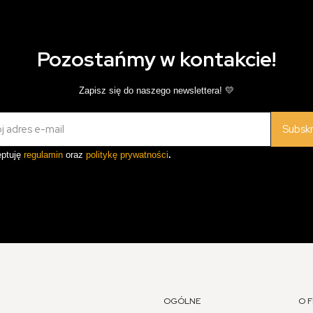
Pozostańmy w kontakcie!
Zapisz się do naszego newslettera! 💛
Subsk
ptuję
regulamin
oraz
politykę prywatności
.
OGÓLNE
O F