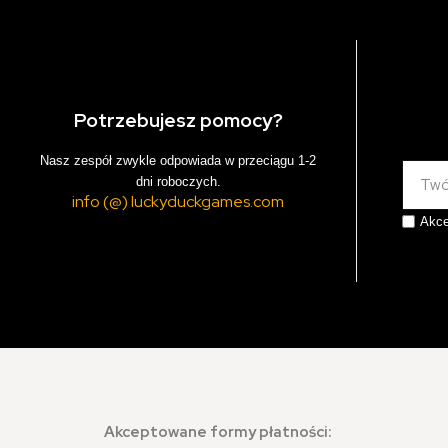
Potrzebujesz pomocy?
Nasz zespół zwykle odpowiada w przeciągu 1-2
dni roboczych.
info (@) luckyduckgames.com
Akce
Akceptowane formy płatności: