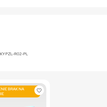
LKY PZL-R02-PL
NIE BRAK NA
favorite_border
IE