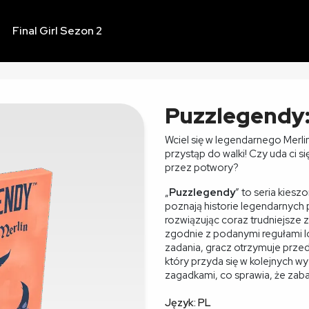
Final Girl Sezon 2
Puzzlegendy:
Wciel się w legendarnego Merlin
przystąp do walki! Czy uda ci 
przez potwory?
„
Puzzlegendy
” to seria kies
poznają historie legendarnych
rozwiązując coraz trudniejsze z
zgodnie z podanymi regułami 
zadania, gracz otrzymuje przedm
który przyda się w kolejnych w
zagadkami, co sprawia, że zaba
Język: PL