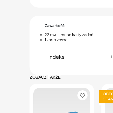
Zawartość:
22 dwustronne karty zadań
1 karta zasad
Indeks
ZOBACZ TAKŻE
OBEC
favorite_border
STAN