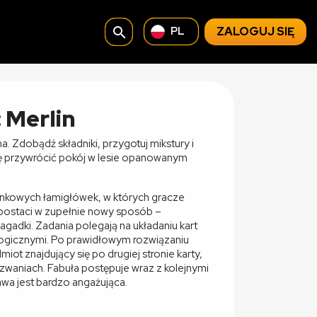
search
ZALOGUJ SIĘ
PL
 Merlin
a. Zdobądź składniki, przygotuj mikstury i
się przywrócić pokój w lesie opanowanym
zonkowych łamigłówek, w których gracze
 postaci w zupełnie nowy sposób –
agadki. Zadania polegają na układaniu kart
logicznymi. Po prawidłowym rozwiązaniu
iot znajdujący się po drugiej stronie karty,
yzwaniach. Fabuła postępuje wraz z kolejnymi
wa jest bardzo angażująca.