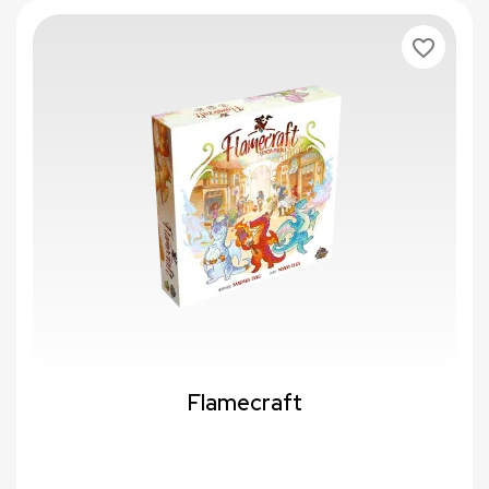
favorite_border
Flamecraft