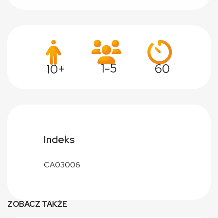
1-5
60
10+
Indeks
CA03006
ZOBACZ TAKŻE