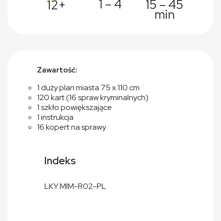
1 – 4
15 – 45
12+
min
Zawartość:
1 duży plan miasta 75 x 110 cm
120 kart (16 spraw kryminalnych)
1 szkło powiększające
1 instrukcja
16 kopert na sprawy
Indeks
LKY MIM-R02-PL