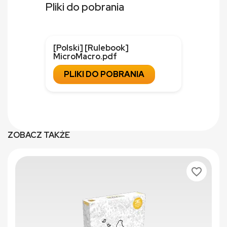
Pliki do pobrania
[Polski] [Rulebook]
MicroMacro.pdf
PLIKI DO POBRANIA
ZOBACZ TAKŻE
favorite_border