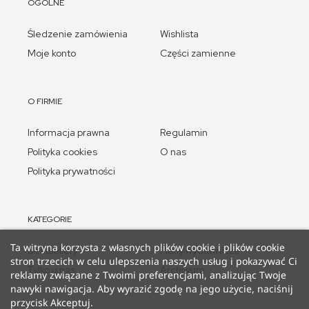
OGÓLNE
Śledzenie zamówienia
Wishlista
Moje konto
Części zamienne
O FIRMIE
Informacja prawna
Regulamin
Polityka cookies
O nas
Polityka prywatności
KATEGORIE
Ta witryna korzysta z własnych plików cookie i plików cookie
Bestsellery
Plany wydawnicze
stron trzecich w celu ulepszenia naszych usług i pokazywać Ci
Tylko u nas
Archiwum
reklamy związane z Twoimi preferencjami, analizując Twoje
nawyki nawigacja. Aby wyrazić zgodę na jego użycie, naciśnij
przycisk Akceptuj.