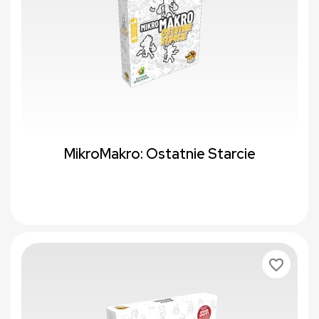
MikroMakro: Ostatnie Starcie
favorite_border