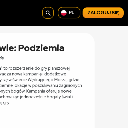
search
ZALOGUJ SIĘ
PL
wie: Podziemia
ie
a
" to rozszerzenie do gry planszowej
owadza nową kampanię i dodatkowe
y się w świecie Wędrującego Morza, gdzie
iemne lokacje w poszukiwaniu zaginionych
onych bogów. Kampania oferuje nowe
zachowując jednocześnie bogaty świat i
j gry.