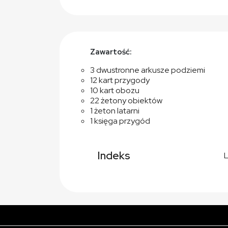
Zawartość:
3 dwustronne arkusze podziemi
12 kart przygody
10 kart obozu
22 żetony obiektów
1 żeton latarni
1 księga przygód
Indeks