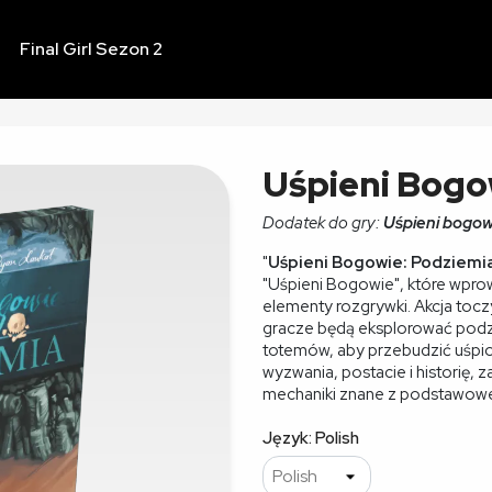
Final Girl Sezon 2
Uśpieni Bogo
Dodatek do gry:
Uśpieni bogow
"
Uśpieni Bogowie: Podziemi
"Uśpieni Bogowie", które wpr
elementy rozgrywki. Akcja tocz
gracze będą eksplorować podz
totemów, aby przebudzić uśpi
wyzwania, postacie i historię, 
mechaniki znane z podstawowe
Język: Polish