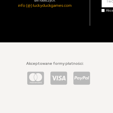
dni roboczych.
info (@) luckyduckgames.com
Akce
Akceptowane formy płatności: