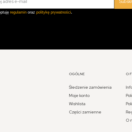
Subsk
ptuję
regulamin
oraz
politykę prywatności
.
OGÓLNE
O F
Śledzenie zamówienia
Inf
Moje konto
Pol
Wishlista
Pol
Części zamienne
Re
O 