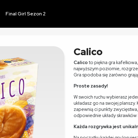
Final Girl Sezon 2
Calico
Calico
to piękna gra kafelkowa,
najwyższym poziomie, rozgrz
Gra spodoba się zarówno graj
Proste zasady!
W swoich ruchu wybierasz jeden
układasz go na swojej planszy.
zapewnią ci punkty zwycięstwa,
odpowiednie układy skrawków 
Każda rozgrywka jest unikal
Na początku każdej gry losujes