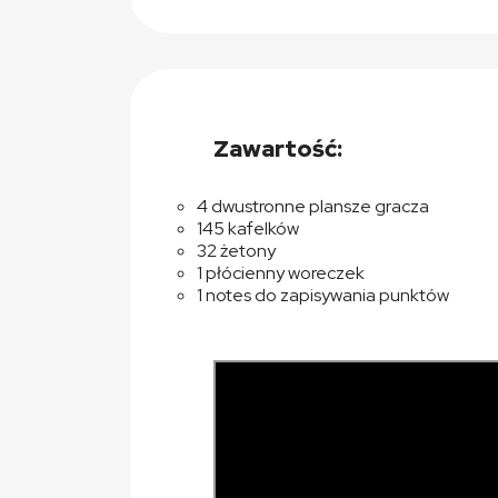
Zawartość:
4 dwustronne plansze gracza
145 kafelków
32 żetony
1 płócienny woreczek
1 notes do zapisywania punktów