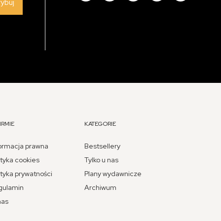
rybuj
IRMIE
KATEGORIE
ormacja prawna
Bestsellery
ityka cookies
Tylko u nas
ityka prywatności
Plany wydawnicze
gulamin
Archiwum
nas