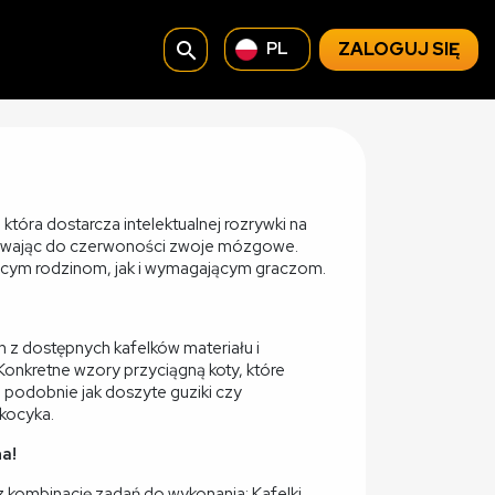
search
ZALOGUJ SIĘ
PL
 która dostarcza intelektualnej rozrywki na
ewając do czerwoności zwoje mózgowe.
ącym rodzinom, jak i wymagającym graczom.
 z dostępnych kafelków materiału i
 Konkretne wzory przyciągną koty, które
 podobnie jak doszyte guziki czy
kocyka.
na!
z kombinację zadań do wykonania: Kafelki