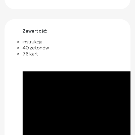
Zawartość:
instrukcja
40 żetonów
76 kart