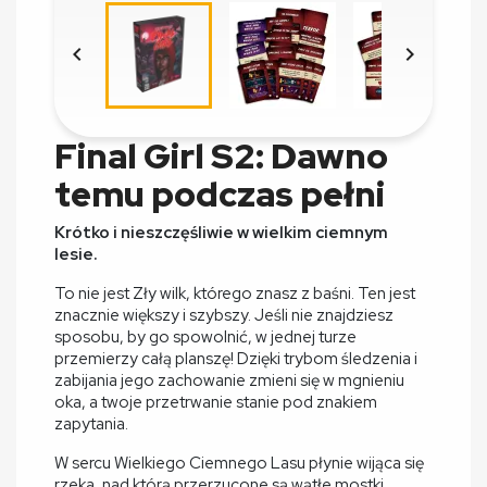


Final Girl S2: Dawno
temu podczas pełni
Krótko i nieszczęśliwie w wielkim ciemnym
lesie.
To nie jest Zły wilk, którego znasz z baśni. Ten jest
znacznie większy i szybszy. Jeśli nie znajdziesz
sposobu, by go spowolnić, w jednej turze
przemierzy całą planszę! Dzięki trybom śledzenia i
zabijania jego zachowanie zmieni się w mgnieniu
oka, a twoje przetrwanie stanie pod znakiem
zapytania.
W sercu Wielkiego Ciemnego Lasu płynie wijąca się
rzeka, nad którą przerzucone są wątłe mostki,