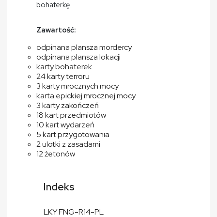
bohaterkę.
Zawartość:
odpinana plansza mordercy
odpinana plansza lokacji
karty bohaterek
24 karty terroru
3 karty mrocznych mocy
karta epickiej mrocznej mocy
3 karty zakończeń
18 kart przedmiotów
10 kart wydarzeń
5 kart przygotowania
2 ulotki z zasadami
12 żetonów
Indeks
LKY FNG-R14-PL