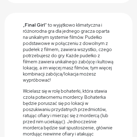
„
Final Girl
” to wyjątkowo klimatyczna i
różnorodna gra dla jednego gracza oparta
na unikalnym systemie filmów. Pudełko
podstawowe w połączeniu z dowolnym z
pudełek z filmem, zawiera wszystko, czego
potrzebujesz do gry. Każde pudełko z
filmem zawiera unikalnego zabójcę i kultową
lokację, a im więcej masz filmów, tym więcej
kombinacji zabójca/lokacja możesz
wypróbować!
Wcielasz się w rolę bohaterki, która stawia
czoła potwornemu mordercy. Bohaterka
będzie poruszać się po lokacji w
poszukiwaniu przydatnych przedmiotów,
ratując ofiary i mierząc się z mordercą (lub
przed nim uciekając). Jednocześnie
morderca będzie siał spustoszenie, głównie
mordując niewinne ofiary i atakując