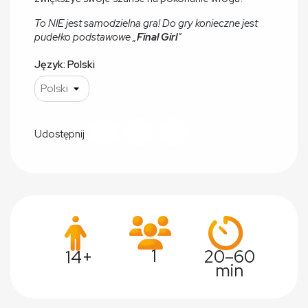
To NIE jest samodzielna gra! Do gry konieczne jest
pudełko podstawowe „
Final Girl
”
Język: Polski
Udostępnij
1
20–60
14+
min