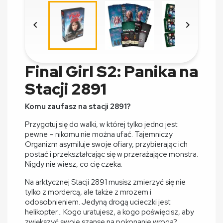


Final Girl S2: Panika na
Stacji 2891
Komu zaufasz na stacji 2891?
Przygotuj się do walki, w której tylko jedno jest
pewne – nikomu nie można ufać. Tajemniczy
Organizm asymiluje swoje ofiary, przybierając ich
postać i przekształcając się w przerażające monstra.
Nigdy nie wiesz, co cię czeka.
Na arktycznej Stacji 2891 musisz zmierzyć się nie
tylko z mordercą, ale także z mrozem i
odosobnieniem. Jedyną drogą ucieczki jest
helikopter… Kogo uratujesz, a kogo poświęcisz, aby
zwiększyć swoje szanse na pokonanie wroga?