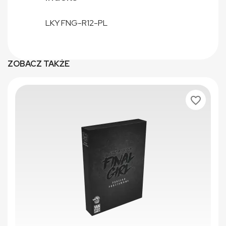
LKY FNG-R12-PL
ZOBACZ TAKŻE
favorite_border