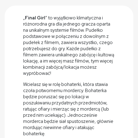
„
Final Girl
” to wyjątkowo klimatyczna i
różnorodna gra dla jednego gracza oparta
na unikalnym systemie filmów. Pudełko
podstawowe w połączeniu z dowolnym z
pudełek z filmem, zawiera wszystko, czego
potrzebujesz do gry. Każde pudełko z
filmem zawiera unikalnego zabójcę i kultową
lokację, a im więcej masz filmów, tym więcej
kombinacji zabójca/lokacja możesz
wypróbować!
Wcielasz się w rolę bohaterki, która stawia
czoła potwornemu mordercy. Bohaterka
będzie poruszać się po lokacji w
poszukiwaniu przydatnych przedmiotów,
ratując ofiary i mierząc się z mordercą (lub
przed nim uciekając). Jednocześnie
morderca będzie siał spustoszenie, głównie
mordując niewinne ofiary i atakując
bohaterkę.