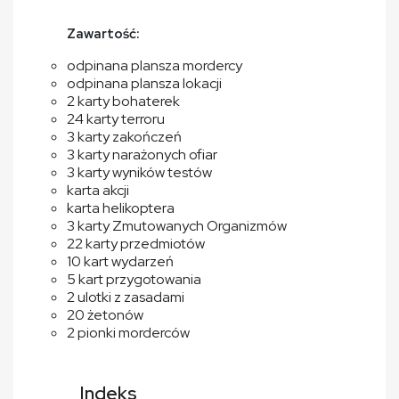
Zawartość:
odpinana plansza mordercy
odpinana plansza lokacji
2 karty bohaterek
24 karty terroru
3 karty zakończeń
3 karty narażonych ofiar
3 karty wyników testów
karta akcji
karta helikoptera
3 karty Zmutowanych Organizmów
22 karty przedmiotów
10 kart wydarzeń
5 kart przygotowania
2 ulotki z zasadami
20 żetonów
2 pionki morderców
Indeks