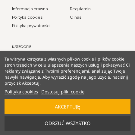
Informacja prawna
Regulamin
Polityka cookies
O nas
Polityka prywatności
KATEGORIE
Ta witryna korzysta z własnych plików cookie i plików cookie
Bestsellery
Plany wydawnicze
stron trzecich w celu ulepszenia naszych usług i pokazywać Ci
Tylko u nas
Archiwum
reklamy związane z Twoimi preferencjami, analizując Twoje
nawyki nawigacja. Aby wyrazić zgodę na jego użycie, naciśnij
przycisk Akceptuj.
Polityka cookies
Dostosuj pliki cookie
AKCEPTUJĘ
© 2025 Lucky Duck Games - część firmy Goliath B.V
ODRZUĆ WSZYSTKO