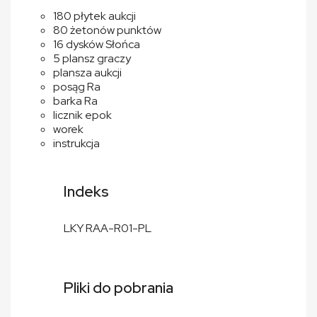
180 płytek aukcji
80 żetonów punktów
16 dysków Słońca
5 plansz graczy
plansza aukcji
posąg Ra
barka Ra
licznik epok
worek
instrukcja
Indeks
LKY RAA-R01-PL
Pliki do pobrania