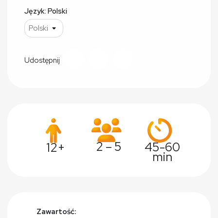
Język: Polski
Udostępnij
2 – 5
45-60
12+
min
Zawartość: