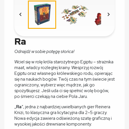


Ra
Odnajdź w sobie potęgę słońca!
Wciel się w rolę króla starożytnego Egiptu – strażnika
maat, władcy rozległej krainy. Wesprzyj rozwój
Egiptu oraz własnego królewskiego rodu, opierając
się na naukach bogów. Twój czas na tym świecie jest
ograniczony, wybierz więc mądrze, jak go
spożytkujesz. Jeśli uda ci się spełnić wolę bogów,
po śmierci czekają na ciebie Pola Jaru.
„
Ra
”, jedna z najbardziej uwielbianych gier Reinera
Knizi, to klasyczna gra licytacyjna dla 2–5 graczy.
Nowa edycja zawiera odświeżoną szatę graficzną i
wysokiej jakości drewniane komponenty.