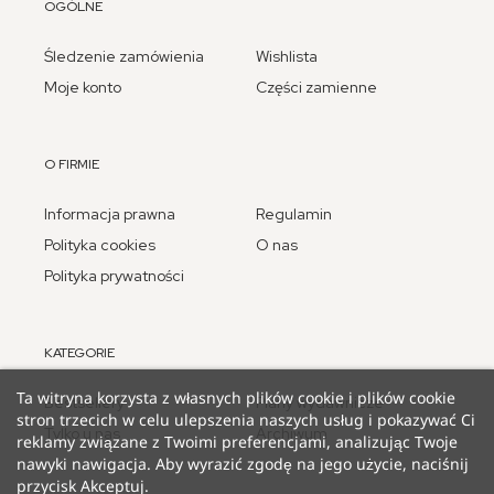
OGÓLNE
Śledzenie zamówienia
Wishlista
Moje konto
Części zamienne
O FIRMIE
Informacja prawna
Regulamin
Polityka cookies
O nas
Polityka prywatności
KATEGORIE
Ta witryna korzysta z własnych plików cookie i plików cookie
Bestsellery
Plany wydawnicze
stron trzecich w celu ulepszenia naszych usług i pokazywać Ci
Tylko u nas
Archiwum
reklamy związane z Twoimi preferencjami, analizując Twoje
nawyki nawigacja. Aby wyrazić zgodę na jego użycie, naciśnij
przycisk Akceptuj.